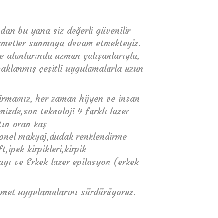
dan bu yana siz değerli güvenilir
izmetler sunmaya devam etmekteyiz.
e alanlarında uzman çalışanlarıyla,
 saklanmış çeşitli uygulamalarla uzun
irmamız, her zaman hijyen ve insan
izde,son teknoloji 4 farklı lazer
tın oran kaş
syonel makyaj,dudak renklendirme
t,ipek kirpikleri,kirpik
yı ve Erkek lazer epilasyon (erkek
hizmet uygulamalarını sürdürüyoruz.