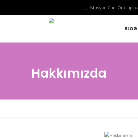
İstasyon Cad. Örtülüpın
BLOG
Hakkımızda