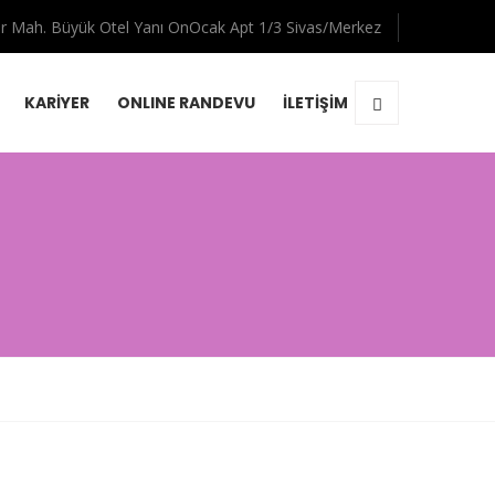
ar Mah. Büyük Otel Yanı OnOcak Apt 1/3 Sivas/Merkez
KARİYER
ONLINE RANDEVU
İLETİŞİM