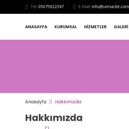
Tel:
05075922347
E-Mail:
info@semacitir.com
ANASAYFA
KURUMSAL
HİZMETLER
GALERİ
Anasayfa
Hakkımızda
Hakkımızda