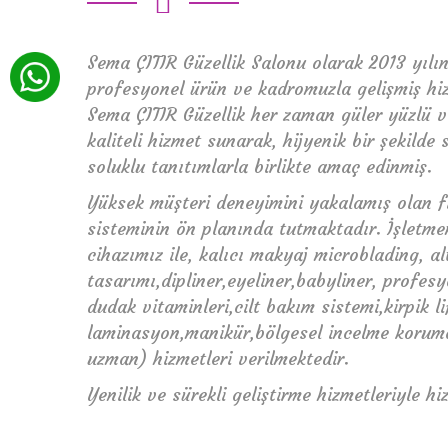
Sema ÇITIR Güzellik Salonu olarak 2013 yılın
profesyonel ürün ve kadromuzla gelişmiş h
Sema ÇITIR Güzellik her zaman güler yüzlü v
kaliteli hizmet sunarak, hijyenik bir şekilde
soluklu tanıtımlarla birlikte amaç edinmiş.
Yüksek müşteri deneyimini yakalamış olan f
sisteminin ön planında tutmaktadır. İşletmem
cihazımız ile, kalıcı makyaj microblading, al
tasarımı,dipliner,eyeliner,babyliner, profe
dudak vitaminleri,cilt bakım sistemi,kirpik lif
laminasyon,manikür,bölgesel incelme koruma
uzman) hizmetleri verilmektedir.
Yenilik ve sürekli geliştirme hizmetleriyle 